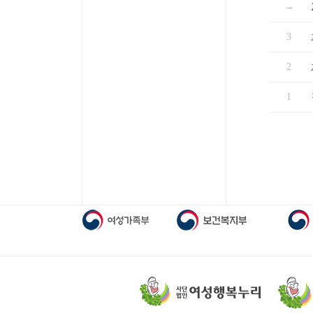
→
3
2
1