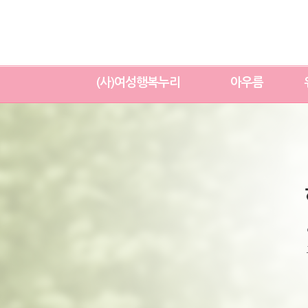
(사)여성행복누리
아우름