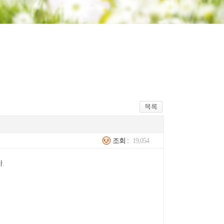
조회 :
19,054
.