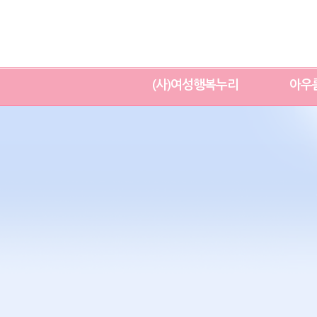
(사)여성행복누리
아우