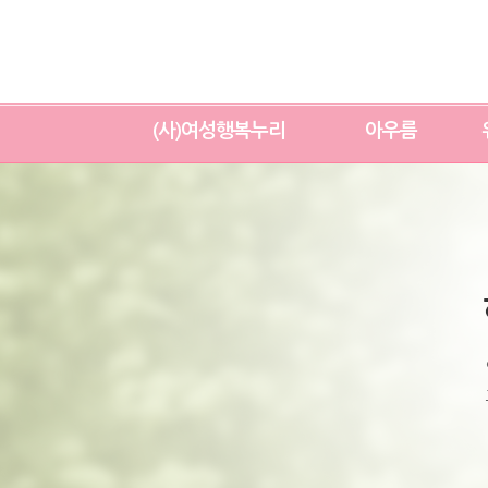
(사)여성행복누리
아우름