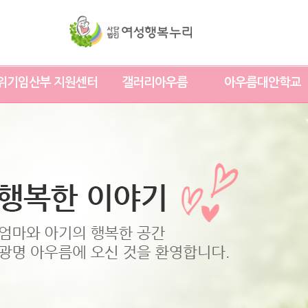
위기임산부 지원센터
갤러리아우름
아우름대안학교