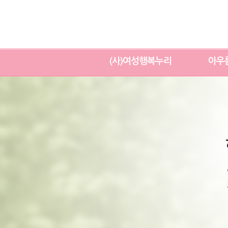
(사)여성행복누리
아우