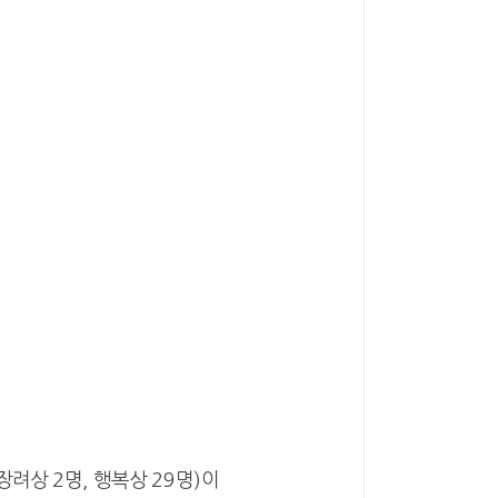
장려상
2
명
,
행복상
29
명
)
이