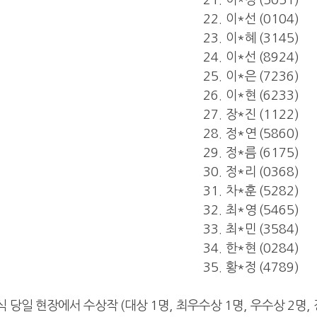
21.
이
*
경
(5051)
22.
이
*
선
(0104)
23.
이
*
혜
(3145)
24.
이
*
선
(8924)
25.
이
*
은
(7236)
26.
이
*
현
(6233)
27.
장
*
진
(1122)
28.
정
*
연
(5860)
29.
정
*
름
(6175)
30.
정
*
리
(0368)
31.
차
*
훈
(5282)
32.
최
*
영
(5465)
33.
최
*
민
(3584)
34.
한
*
현
(0284)
35.
황
*
정
(4789)
상식 당일 현장에서 수상작
(
대상
1
명
,
최우수상
1
명
,
우수상
2
명
,