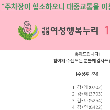
축하드립니다
!
참여해 주신 모든 분들께 감사드
[
수상후보자
]
1.
강
*
래
(0702)
2.
김
*
래
(3703)
3.
김
*
나
(5254)
4.
김
*
연
(8422)