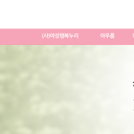
(사)여성행복누리
아우름