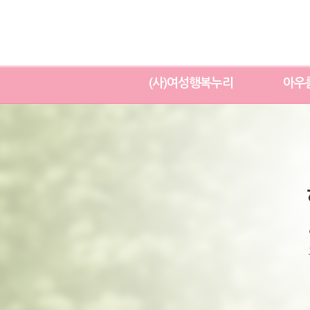
(사)여성행복누리
아우