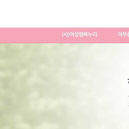
(사)여성행복누리
아우