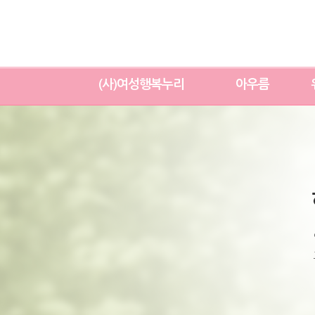
(사)여성행복누리
아우름