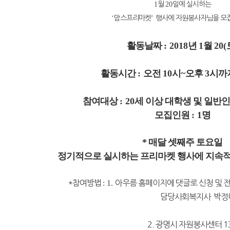
1
월
20
일에 실시하는
‘
맘스프리마켓
’
행사에 자원봉사자님을 모
활동날짜
: 2018
년
1
월
20(
활동시간
:
오전
10
시
~
오후
3
시까
참여대상
: 20
세 이상 대학생 및 일반
모집인원
: 1
명
* 매달 셋째주 토요일
정기적으로 실시하는 프리마켓 행사에 지속적
*참여방법
: 1.
아우름 홈페이지에 댓글로 신청 및 전화
담당사회복지사 박정
2. 광명시 자원봉사센터 13