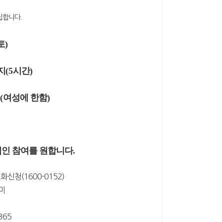
집합니다
.
토
)
지
(5
시간
)
인
(
여성에 한함
)
인 참여를 원합니다.
신청(1600-0152)
미
65