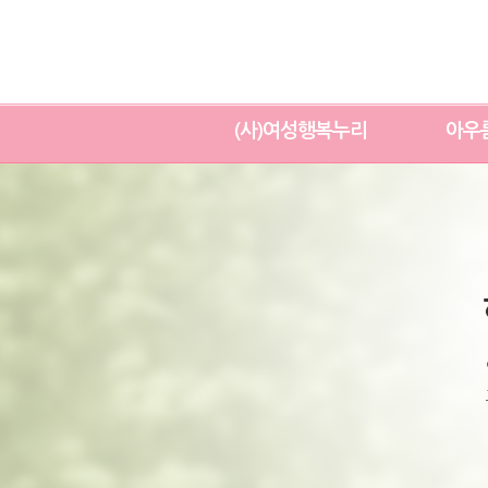
(사)여성행복누리
아우