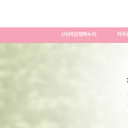
(사)여성행복누리
아우