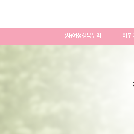
(사)여성행복누리
아우