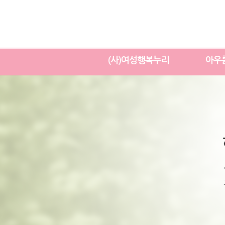
(사)여성행복누리
아우