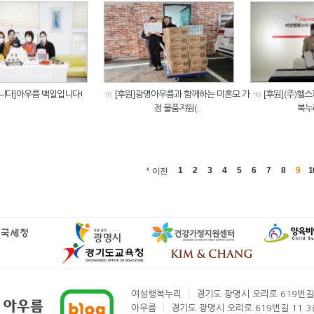
니다]아우름 백일입니다!
[후원]광명아우름과 함께하는 미혼모 가
[후원](주)헬
91
90
정 물품지원(..
복누
1
2
3
4
5
6
7
8
9
1
이전
여성행복누리
경기도 광명시 오리로 619번길 
아우름
경기도 광명시 오리로 619번길 11 3