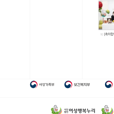
[축하합
92