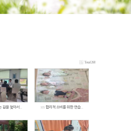
Total 268
 길을 찿아서...
합리적 소비를 위한 연습...
105