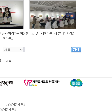
스피플과 함께하는 여성행
[갤러리아우름] 제 9회 흰여울展
89
리 아우름..
0
다음
11 2층(예원빌딩)
층(예원빌딩)