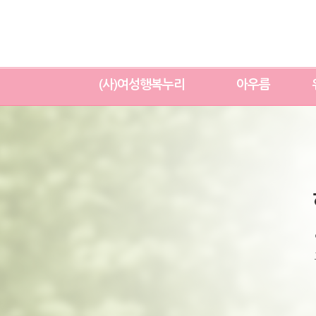
(사)여성행복누리
아우름