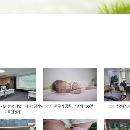
기관 선정 되었습니다 ( 경기도
이쁜 우리 공주님 "벌써 100일 "
적성에 맞는
107
106
교육청인가)