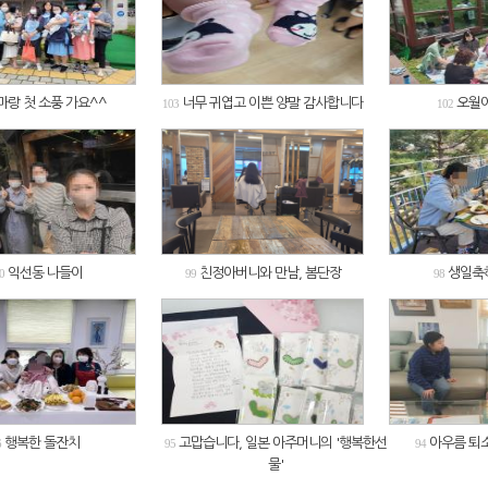
마랑 첫 소풍 가요^^
너무 귀엽고 이쁜 양말 감사합니다
오월에 
103
102
익선동 나들이
친정아버니와 만남, 봄단장
생일축
0
99
98
행복한 돌잔치
고맙습니다, 일본 아주머니의 '행복한선
아우름 퇴소
6
95
94
물'