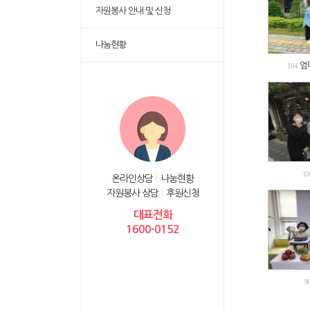
자원봉사 안내 및 신청
나눔현황
엄
104
10
온라인상담
나눔현황
자원봉사 상담
후원신청
대표전화
1600-0152
9