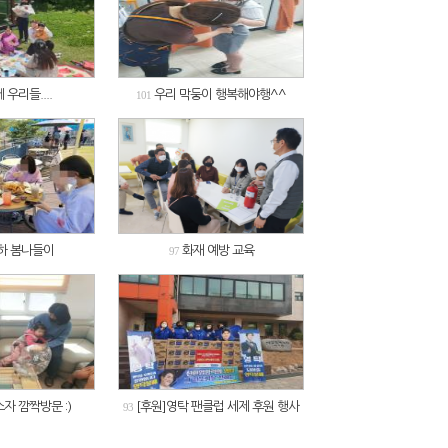
우리들....
우리 막둥이 행복해야행^^
101
하 봄나들이
화재 예방 교육
97
자 깜짝방문 :)
[후원]영탁 팬클럽 세제 후원 행사
93