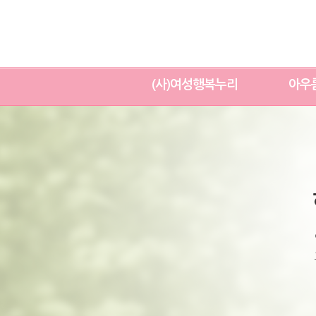
(사)여성행복누리
아우