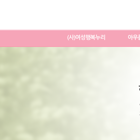
(사)여성행복누리
아우